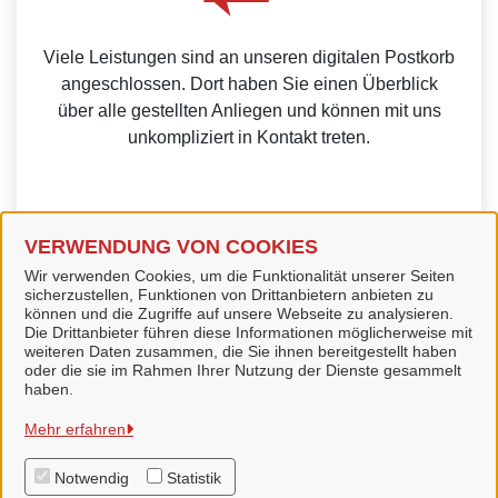
Viele Leistungen sind an unseren digitalen Postkorb
angeschlossen. Dort haben Sie einen Überblick
über alle gestellten Anliegen und können mit uns
unkompliziert in Kontakt treten.
VERWENDUNG VON COOKIES
Weitere Informationen zur BundID finden Sie auf der
Wir verwenden Cookies, um die Funktionalität unserer Seiten
sicherzustellen, Funktionen von Drittanbietern anbieten zu
FAQ-Seite des Bundes.
können und die Zugriffe auf unsere Webseite zu analysieren.
Die Drittanbieter führen diese Informationen möglicherweise mit
weiteren Daten zusammen, die Sie ihnen bereitgestellt haben
oder die sie im Rahmen Ihrer Nutzung der Dienste gesammelt
haben.
Gemeinde Lamspringe
Mehr erfahren
Notwendig
Statistik
Alle Rechte vorbehalten